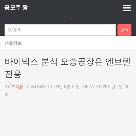
공모주 왕
Skip to content
검색
검
색:
생활정보
바이넥스 분석 오송공장은 엔브렐
전용
BY
주식왕
· PUBLISHED
1999년 8월 19일
· UPDATED
2019년 2월 19
일