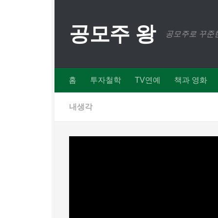
Skip to content
공모주 왕
공모주로 꾸준한
홈
투자철학
TV연예
책과 영화
내생각
쌍봉과 쌍바닥은
BY
주식왕
· PUBLISHED
2019년 3월 11일
· UP