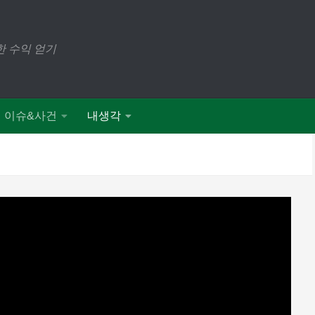
 수익 얻기
이슈&사건
내생각
 무엇인가? 비단길
DATED
2019년 3월 13일