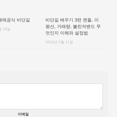
 매매공식 비단길
비단길 배우기 3편 캔들, 이
평선, 거래량, 볼린저밴드 무
월 10일
엇인지 이해와 설정법
2019년 3월 11일
이메일