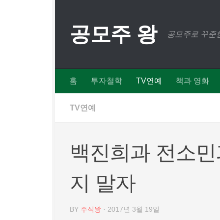
Skip to content
공모주 왕
공모주로 꾸준한
홈
투자철학
TV연예
책과 영화
TV연예
백진희과 전소민과
지 말자
BY
주식왕
·
2017년 3월 19일