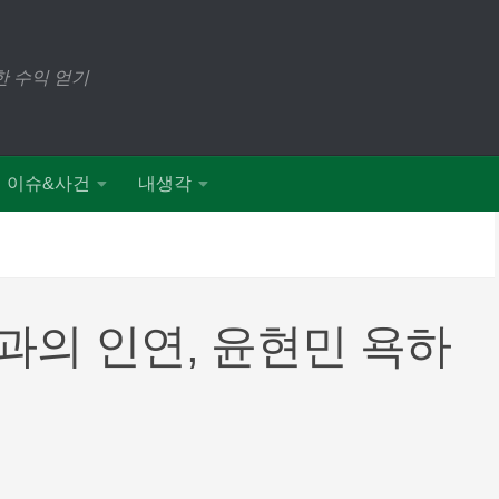
 수익 얻기
이슈&사건
내생각
의 인연, 윤현민 욕하