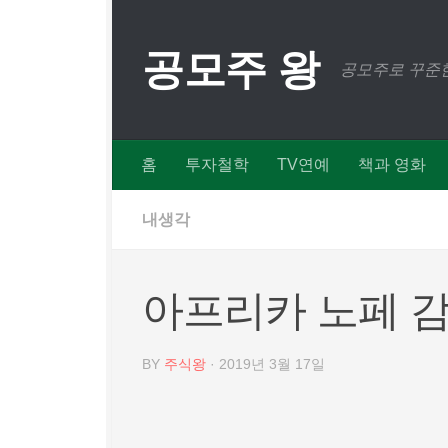
Skip to content
공모주 왕
공모주로 꾸준한
홈
투자철학
TV연예
책과 영화
내생각
아프리카 노페 감
BY
주식왕
·
2019년 3월 17일