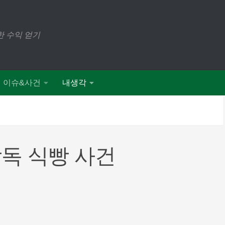
 수익 얻기
이슈&사건
내생각
독 식빵 사건