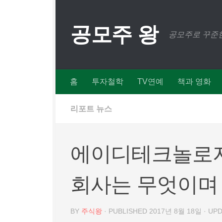
Skip to content
공모주 왕
공모주로 꾸준한
홈
투자철학
TV연예
책과 영화
리포트 뉴스
에이디테크놀로지(
회사는 무엇이며
BY
주식왕
· PUBLISHED
2017년 8월 18일
· UP