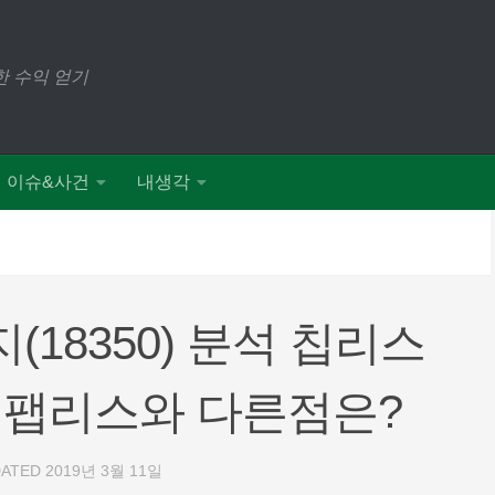
 수익 얻기
이슈&사건
내생각
18350) 분석 칩리스
 팹리스와 다른점은?
DATED
2019년 3월 11일