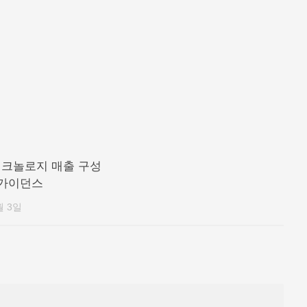
크놀로지 매출 구성
 가이던스
월 3일