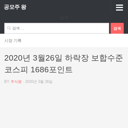
공모주 왕
Skip to content
검색
검
색:
시장 기록
2020년 3월26일 하락장 보합수준
코스피 1686포인트
BY
주식왕
·
2020년 3월 26일