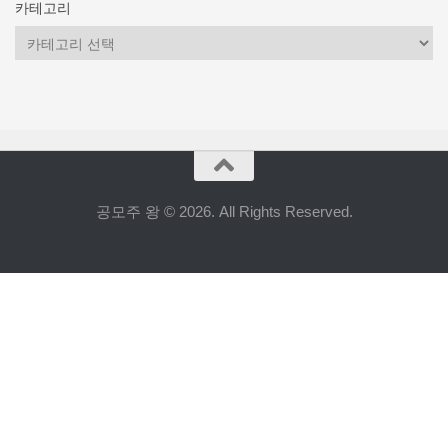
카테고리
카
테
고
리
공모주 왕 © 2026. All Rights Reserved.