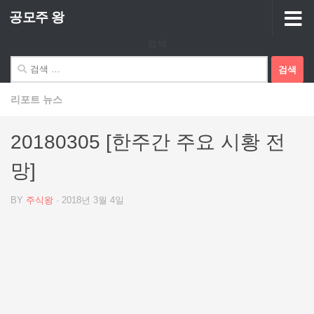
공모주 왕
Skip to content
검색
검
색:
리포트 뉴스
20180305 [한주간 주요 시황 전
망]
BY
주식왕
·
2018년 3월 4일