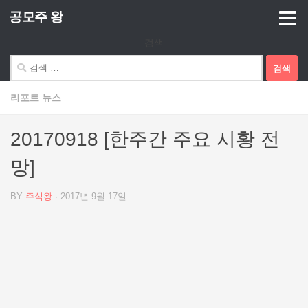
공모주 왕
Skip to content
검색
검
색:
리포트 뉴스
20170918 [한주간 주요 시황 전
망]
BY
주식왕
·
2017년 9월 17일