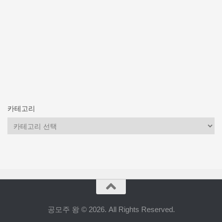
카테고리
카
테
고
리
공모주 왕 © 2026. All Rights Reserved.