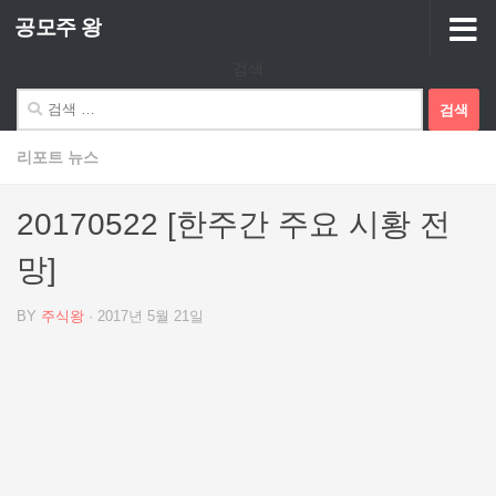
공모주 왕
Skip to content
검색
검
색:
리포트 뉴스
20170522 [한주간 주요 시황 전
망]
BY
주식왕
·
2017년 5월 21일