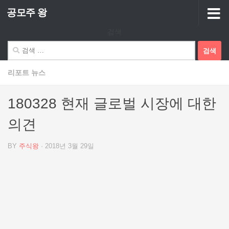
공모주 왕
Skip to content
검색
검
색:
리포트 뉴스
180328 현재 글로벌 시장에 대한
의견
BY
주식왕
·
2018년 3월 29일