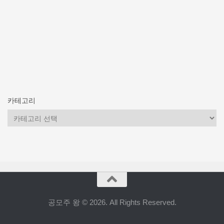
카테고리
카
테
고
리
공모주 왕 © 2026. All Rights Reserved.