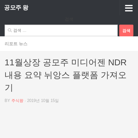
공모주 왕
Skip to content
검색
검
색:
리포트 뉴스
11월상장 공모주 미디어젠 NDR
내용 요약 뉘앙스 플랫폼 가져오
기
BY
주식왕
·
2019년 10월 15일