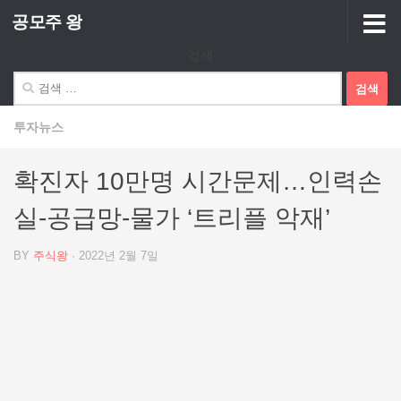
공모주 왕
Skip to content
검색
검
색:
투자뉴스
확진자 10만명 시간문제…인력손
실-공급망-물가 ‘트리플 악재’
BY
주식왕
·
2022년 2월 7일