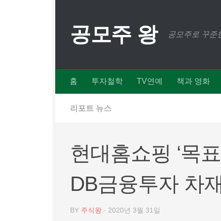
Skip to content
공모주 왕
공모주로 꾸준한
홈
투자철학
TV연예
책과 영화
리포트 뉴스
현대홈쇼핑 ‘목표
DB금융투자 차재헌
BY
주식왕
·
2020년 3월 31일