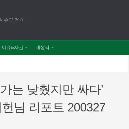
 수익 얻기
이슈&사건
내생각
가는 낮췄지만 싸다’
님 리포트 200327