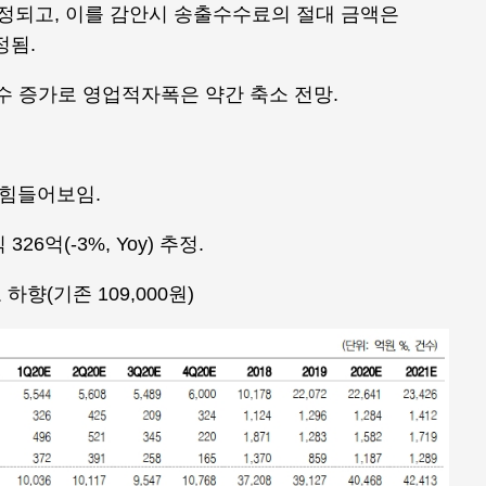
추정되고, 이를 감안시 송출수수료의 절대 금액은
정됨.
수 증가로 영업적자폭은 약간 축소 전망.
 힘들어보임.
326억(-3%, Yoy) 추정.
하향(기존 109,000원)