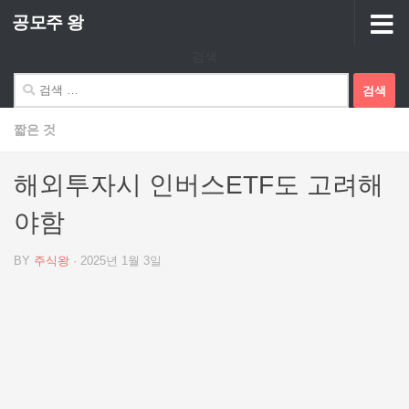
공모주 왕
Skip to content
검색
검
색:
짧은 것
해외투자시 인버스ETF도 고려해
야함
BY
주식왕
·
2025년 1월 3일