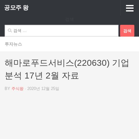
공모주 왕
Skip to content
검색
검
색:
투자뉴스
해마로푸드서비스(220630) 기업
분석 17년 2월 자료
BY
주식왕
·
2020년 12월 25일