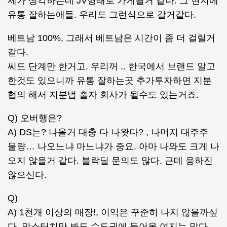
제가 생각하는데 JV형태로 가게될거 같다. 그 현지에
유통 잘하는애들. 우리도 그런식으로 갈거같다.
베트남 100%, 그래서 베트남은 시간이 좀 더 걸릴거
같다.
씨드 단계만 한거고. 우리꺼 .. 한국에서 브랜드 알고
한것도 있으니까 유통 잘하는곳 추가투자하면 지분
협의 해서 지분법 출자 회사가 될수도 있는거죠.
Q) 오버행은?
A) DS는? 나올거 대충 다 나왓다? , 나머지 대주주
물량… 나오느냐 마느냐가 중요. 아마 나와도 크게 나
오지 않을거 같다. 블락딜 문의도 많다. 근데 응하진
않으신다.
Q)
A) 1천개 이상의 매장!, 이익은 꾸준히 나지 않을까싶
다. 맘스터치만 봐도 수도권에 들어올 여지는 많다.