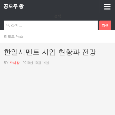
공모주 왕
Skip to content
검색
검
색:
리포트 뉴스
한일시멘트 사업 현황과 전망
BY
주식왕
·
2019년 10월 14일