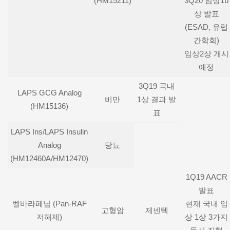
(HM15211)
3Q20 임상1b
상 발표
(ESAD, 유럽
간학회)
임상2상 개시
예정
3Q19 국내
LAPS GCG Analog
비만
1상 결과 발
(HM15136)
표
LAPS Ins/LAPS Insulin
Analog
당뇨
(HM12460A/HM12470)
1Q19 AACR
발표
벨바라페닙 (Pan-RAF
현재 국내 임
고형암
제넨텍
저해제)
상 1상 3가지