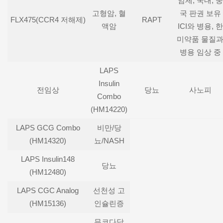
암제, 국내, 중
고형암, 혈
국 판권 보유
FLX475(CCR4 저해제)
RAPT
액암
ICI와 병용, 한
미약품 물질
병용 임상 중
LAPS
Insulin
전임상
당뇨
사노피
Combo
(HM14220)
LAPS GCG Combo
비만/당
(HM14320)
뇨/NASH
LAPS Insulin148
당뇨
(HM12480)
LAPS CGC Analog
선천성 고
(HM15136)
인슐린증
뮤코다당