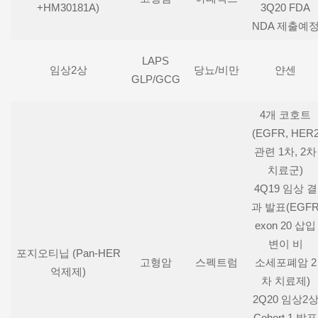
+HM30181A)
3Q20 FDA
NDA 제출예
LAPS
임상2상
당뇨/비만
얀센
GLP/GCG
4개 코호트
(EGFR, HER
관련 1차, 2차
치료군)
4Q19 임상 결
과 발표(EGF
exon 20 삽입
변이 비
포지오티닙 (Pan-HER
고형암
스펙트럼
소세포폐암 2
억제제)
차 치료제)
2Q20 임상2
Cohort 1 발표