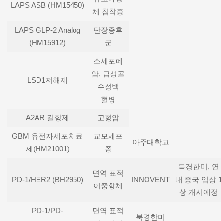
LAPS ASB (HM15450)
체 침착증
LAPS GLP-2 Analog
단장증후
(HM15912)
군
소세포폐
암, 급성골
LSD1저해제
수성백
혈병
A2AR 길항제
고형암
GBM 유전자세포치료
교모세포
아주대학교
제(HM21001)
종
북경한미, 연
면역 표적
PD-1/HER2 (BH2950)
INNOVENT
내 중국 임상 
이중항체
상 개시예정
PD-1/PD-
면역 표적
북경한미