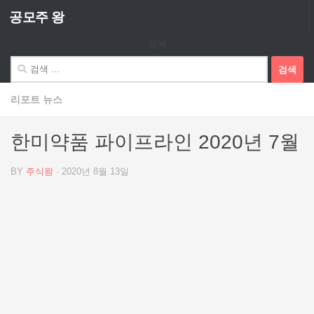
공모주 왕
Skip to content
검색
검
색:
리포트 뉴스
한미약품 파이프라인 2020년 7월
BY
주식왕
·
2020년 8월 13일