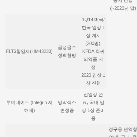
동시 진행
(~2020년 말)
1Q19 미국/
한국 임상 1
상 개시
(200명),
급성골수
FLT3항암제(HM43239)
KFDA 희귀
성백혈병
의약품 지
정
2020 임상 1
상 진행
전임상 완
루미네이트 (Integrin 저
망막색소
료, 국내 임
해제)
변성증
상 1상 준비
중
경구용 면역