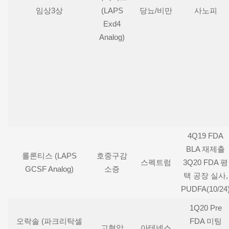
임상3상
(LAPS
당뇨/비만
사노피
Exd4
Analog)
4Q19 FDA
BLA 재제출
롤론티스 (LAPS
호중구감
스펙트럼
3Q20 FDA 평
GCSF Analog)
소증
택 공장 실사,
PUDFA(10/24
1Q20 Pre
오락솔 (파크리탁셀
FDA 미팅
고형암
아테넥스