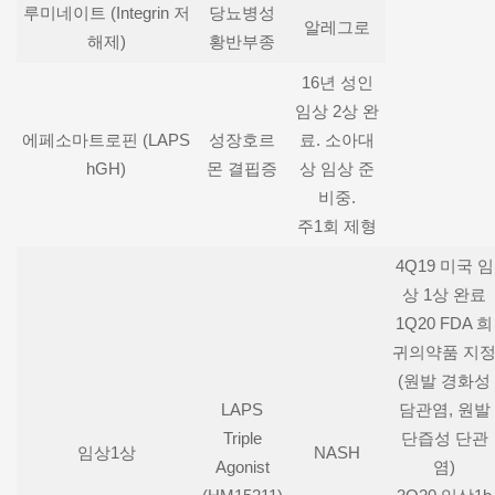
루미네이트 (Integrin 저
당뇨병성
알레그로
해제)
황반부종
16년 성인
임상 2상 완
에페소마트로핀 (LAPS
성장호르
료. 소아대
hGH)
몬 결핍증
상 임상 준
비중.
주1회 제형
4Q19 미국 임
상 1상 완료
1Q20 FDA 희
귀의약품 지
(원발 경화성
LAPS
담관염, 원발
Triple
단즙성 단관
임상1상
NASH
Agonist
염)