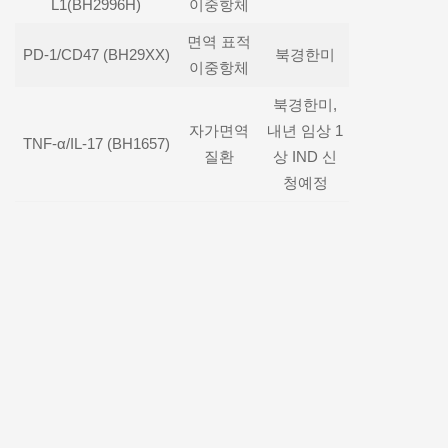
L1(BH2996H)
이중항체
면역 표적
PD-1/CD47 (BH29XX)
북경한미
이중항체
북경한미,
자가면역
내년 임상 1
TNF-α/IL-17 (BH1657)
질환
상 IND 신
청예정