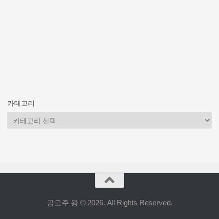
카테고리
카
테
고
리
공모주 왕 © 2026. All Rights Reserved.