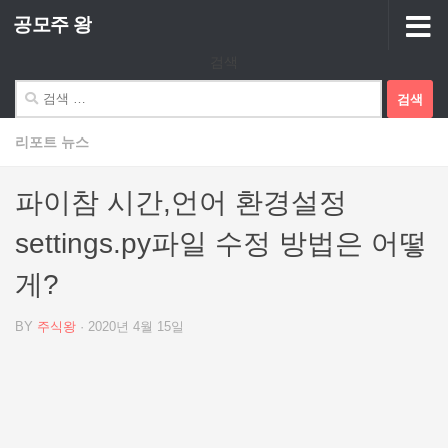
공모주 왕
Skip to content
검색
검
색:
리포트 뉴스
파이참 시간,언어 환경설정
settings.py파일 수정 방법은 어떻
게?
BY
주식왕
·
2020년 4월 15일