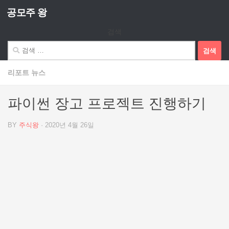
공모주 왕
Skip to content
검색
검
색:
리포트 뉴스
파이썬 장고 프로젝트 진행하기
BY
주식왕
·
2020년 4월 26일