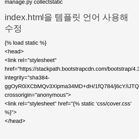
manage.py collectstatic
index.html을 템플릿 언어 사용해
수정
{% load static %}
<head>
<link rel=”stylesheet”
href=”https://stackpath.bootstrapcdn.com/bootstrap/4.
integrity=”sha384-
ggOyR0iXCbMQv3Xipma34MD+dH/1fQ784/j6cY/iJT
crossorigin=”anonymous”>
<link rel=”stylesheet” href=”{% static ‘css/cover.css’
%}”>
</head>