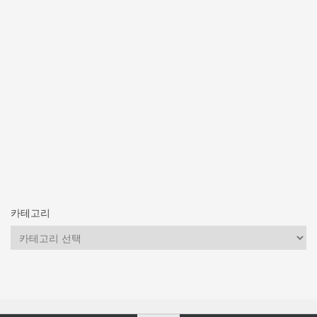
카테고리
카
테
고
리