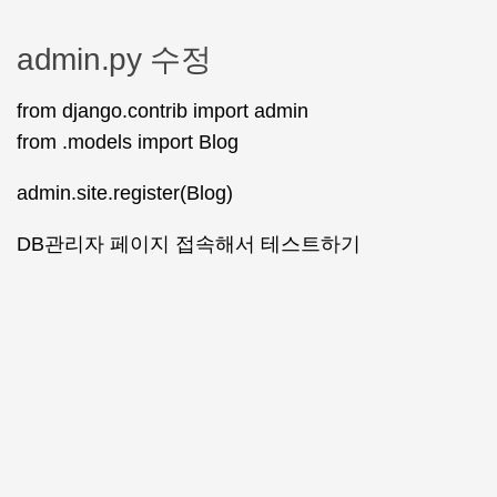
admin.py 수정
from django.contrib import admin
from .models import Blog
admin.site.register(Blog)
DB관리자 페이지 접속해서 테스트하기