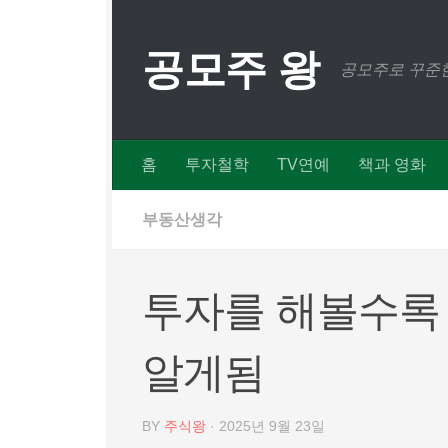
Skip to content
공모주 왕
공모주로 꾸준한
홈
투자철학
TV연예
책과 영화
부동산생각
투자를 해볼수록
알게됨
BY
주식왕
·
2025년 9월 23일