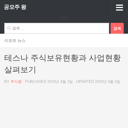
공모주 왕
Skip to content
검색
검
색:
리포트 뉴스
테스나 주식보유현황과 사업현황
살펴보기
BY
주식왕
· PUBLISHED
2019년 4월 3일
· UPDATED
2019년 4월 3일