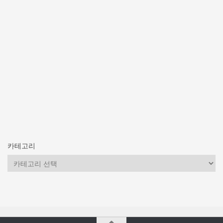
카테고리
카
테
고
리