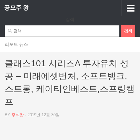
공모주 왕
Skip to content
검색
검
색:
리포트 뉴스
클래스101 시리즈A 투자유치 성
공 – 미래에셋번처, 소프트뱅크,
스트롱, 케이티인베스트,스프링캠
프
BY
주식왕
·
2019년 12월 30일