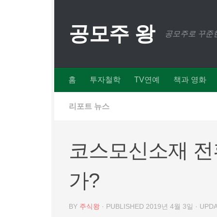
Skip to content
공모주 왕
공모주로 꾸준한
홈
투자철학
TV연예
책과 영화
리포트 뉴스
코스모신소재 전
가?
BY
주식왕
· PUBLISHED
2019년 4월 3일
· UPD