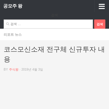
공모주 왕
Skip to content
검색
검
색:
리포트 뉴스
코스모신소재 전구체 신규투자 내
용
BY
주식왕
·
2019년 4월 3일