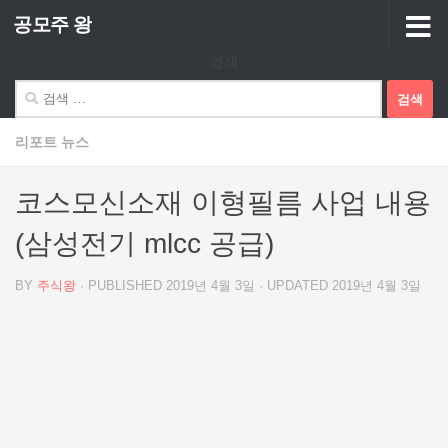
공모주 왕
Skip to content
검색
검
색:
리포트 뉴스
코스모신소재 이형필름 사업 내용
(삼성전기 mlcc 공급)
BY
주식왕
· PUBLISHED
2019년 4월 3일
· UPDATED
2019년 4월 3일