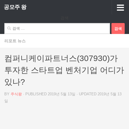
공모주 왕
Skip to content
검색
검
색:
리포트 뉴스
컴퍼니케이파트너스(307930)가
투자한 스타트업 벤처기업 어디가
있나?
BY
주식왕
· PUBLISHED
2019년 5월 13일
· UPDATED
2019년 5월 13
일