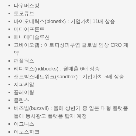
나우버스킹
토모큐브
바이오네틱스(bionetix) : 기업가치 11배 상승
미디어프론트
애니메디솔루션
고바이오랩 : 아토피성피부염 글로벌 임상 CRO 계
약
펀플웍스
리디북스(ridibooks) : 월매출 6배 상승
샌드박스네트워크(sandbox) : 기업가치 5배 상승
지피씨알
플레이팅
콜린스
버즈빌(buzzvil) : 올해 상반기 중 일본 대형 플랫폼
들에 동사광고 플랫폼 탑재 예정
이그니스
이노스파크