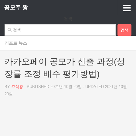
공모주 왕
Skip to content
검색
검
색:
리포트 뉴스
카카오페이 공모가 산출 과정(성
장률 조정 배수 평가방법)
BY
주식왕
· PUBLISHED
2021년 10월 20일
· UPDATED
2021년 10월
20일