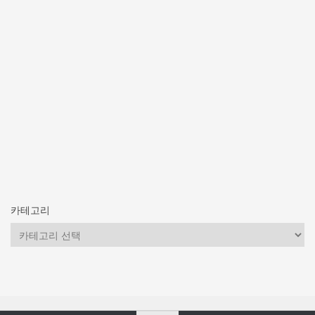
카테고리
카
테
고
리