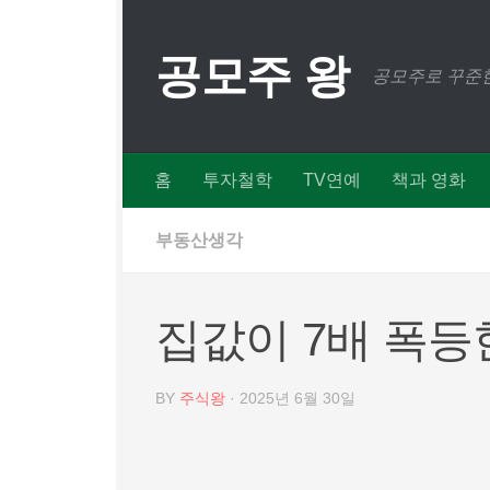
Skip to content
공모주 왕
공모주로 꾸준한
홈
투자철학
TV연예
책과 영화
부동산생각
집값이 7배 폭등
BY
주식왕
·
2025년 6월 30일