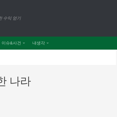
 수익 얻기
이슈&사건
내생각
한 나라