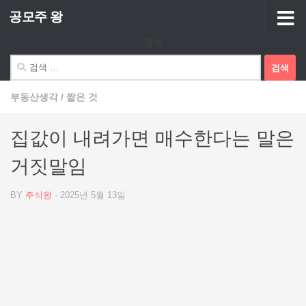
공모주 왕
Skip to content
검색
검
색:
부동산생각
/
짧은 것
집값이 내려가면 매수한다는 말은
거짓말임
BY
주식왕
·
2025년 5월 13일