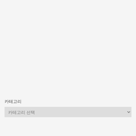
카테고리
카
테
고
리