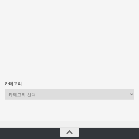
카테고리
카
테
고
리