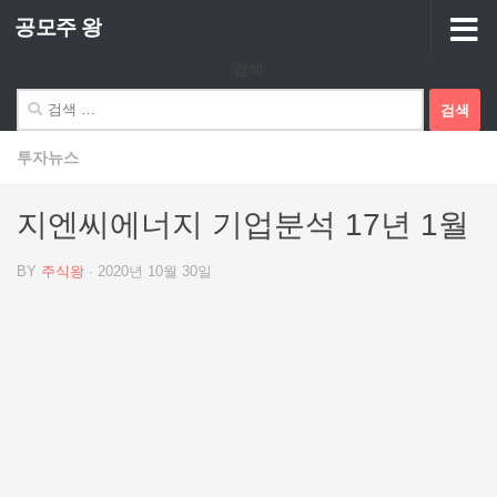
공모주 왕
Skip to content
검색
검
색:
투자뉴스
지엔씨에너지 기업분석 17년 1월
BY
주식왕
·
2020년 10월 30일