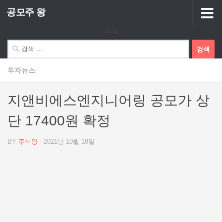
공모주 왕
Skip to content
검색
검
색:
투자뉴스
지앤비에스엔지니어링 공모가 상
단 17400원 확정
BY
주식왕
·
2021년 10월 18일