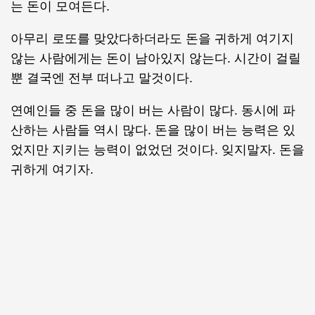
는 돈이 모여든다.
아무리 로또를 맞았다하더라도 돈을 귀하게 여기지
않는 사람에게는 돈이 남아있지 않는다. 시간이 걸릴
뿐 결국엔 전부 떠나고 말것이다.
연예인들 중 돈을 많이 버는 사람이 많다. 동시에 파
산하는 사람들 역시 많다. 돈을 많이 버는 능력은 있
었지만 지키는 능력이 없었던 것이다. 잊지말자. 돈을
귀하게 여기자.