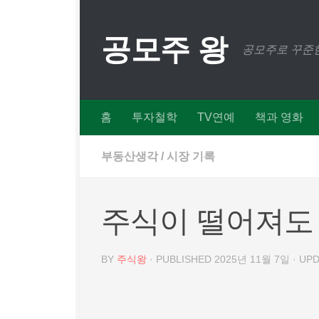
Skip to content
공모주 왕
공모주로 꾸준한
홈
투자철학
TV연예
책과 영화
부동산생각
/
시장 기록
주식이 떨어져도
BY
주식왕
· PUBLISHED
2025년 11월 7일
· UP