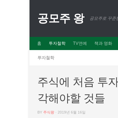
Skip to content
공모주 왕
공모주로 꾸준한
홈
투자철학
TV연예
책과 영화
투자철학
주식에 처음 투자
각해야할 것들
BY
주식왕
·
2019년 6월 16일