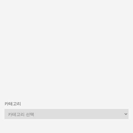
카테고리
카
테
고