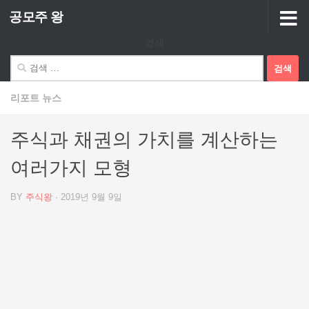
공모주 왕
Skip to content
검색
검
색:
리포트 뉴스
주식과 채권의 가치를 계산하는
여러가지 모형
BY
주식왕
·
2019년 9월 9일