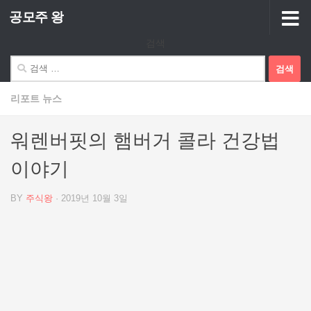
공모주 왕
Skip to content
검색
검
색:
리포트 뉴스
워렌버핏의 햄버거 콜라 건강법
이야기
BY
주식왕
·
2019년 10월 3일