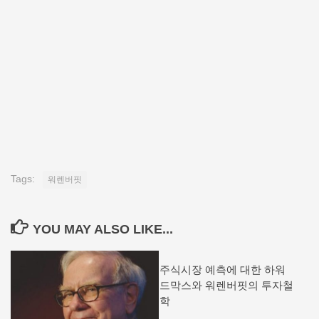
Tags:
워렌버핏
YOU MAY ALSO LIKE...
주식시장 예측에 대한 하워
드막스와 워렌버핏의 투자철
학