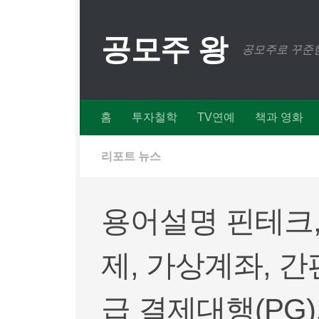
Skip to content
공모주 왕
공모주로 꾸준한
홈
투자철학
TV연예
책과 영화
리포트 뉴스
용어설명 핀테크,
제, 가상계좌, 간
급 결제대행(PG)