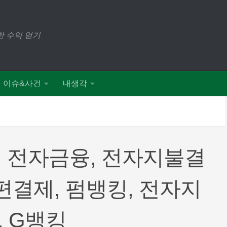
 수익 얻기
이슈&사건
내생각
 전자금융, 전자지불결
편결제, 펌뱅킹, 전자지
, G뱅킹