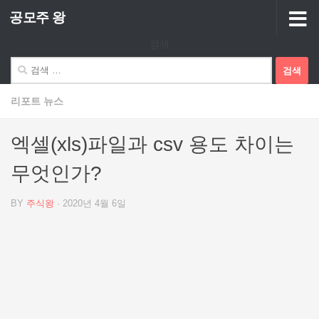
공모주 왕
Skip to content
검색
검
색:
리포트 뉴스
엑셀(xls)파일과 csv 용도 차이는
무엇인가?
BY
주식왕
·
2020년 4월 6일