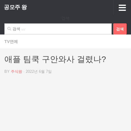
공모주 왕
Skip to content
검색
검
색:
TV연예
애플 팀쿡 구안와사 걸렸나?
BY
주식왕
·
2022년 6월 7일