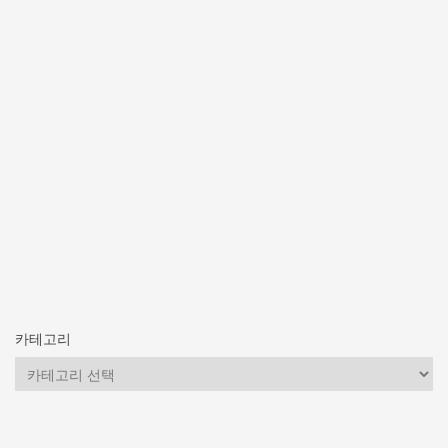
카테고리
카
테
고
리