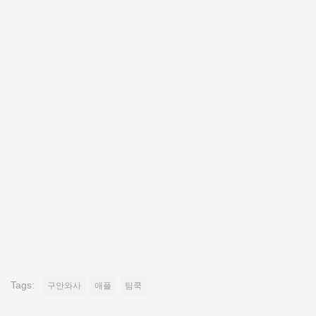
Tags:
구안와사
애플
팀쿡