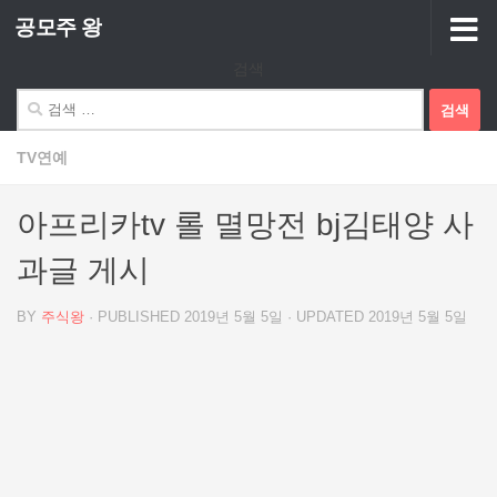
공모주 왕
Skip to content
검색
검
색:
TV연예
아프리카tv 롤 멸망전 bj김태양 사
과글 게시
BY
주식왕
· PUBLISHED
2019년 5월 5일
· UPDATED
2019년 5월 5일