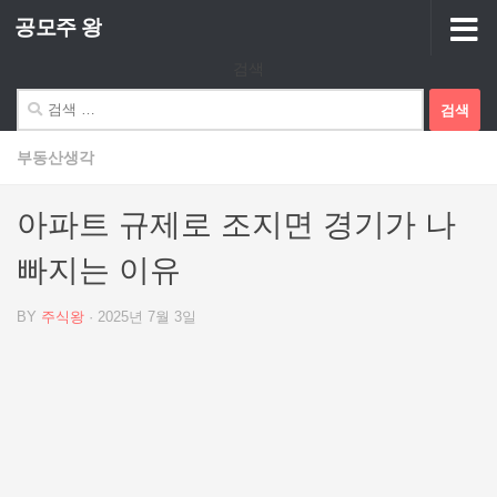
공모주 왕
Skip to content
검색
검
색:
부동산생각
아파트 규제로 조지면 경기가 나
빠지는 이유
BY
주식왕
·
2025년 7월 3일