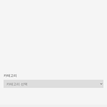
카테고리
카
테
고
리