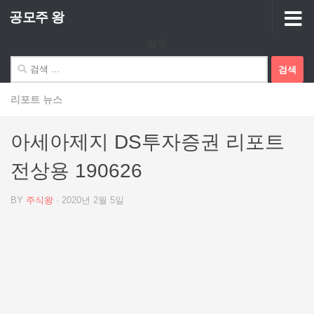
공모주 왕
Skip to content
검색
검
색:
리포트 뉴스
아세아제지 DS투자증권 리포트
전상용 190626
BY
주식왕
·
2020년 2월 5일