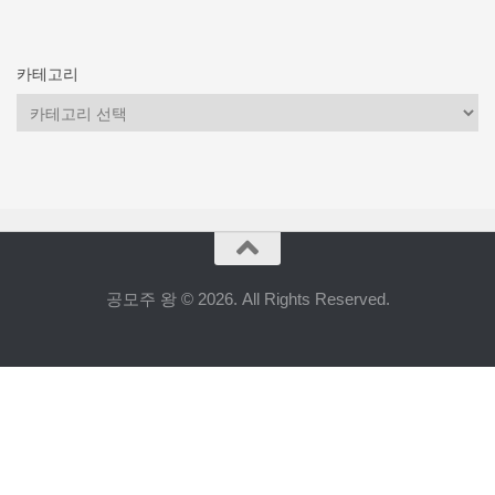
카테고리
카
테
고
리
공모주 왕 © 2026. All Rights Reserved.