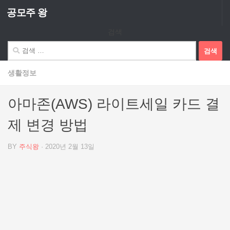
공모주 왕
Skip to content
검색
검
색:
생활정보
아마존(AWS) 라이트세일 카드 결
제 변경 방법
BY
주식왕
·
2020년 2월 13일