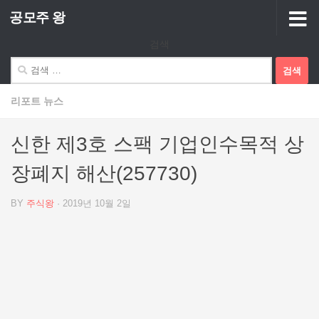
공모주 왕
Skip to content
검색
검
색:
리포트 뉴스
신한 제3호 스팩 기업인수목적 상
장폐지 해산(257730)
BY
주식왕
·
2019년 10월 2일