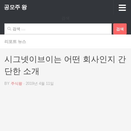
공모주 왕
Skip to content
검색
검
색:
리포트 뉴스
시그넷이브이는 어떤 회사인지 간
단한 소개
BY
주식왕
·
2019년 4월 11일