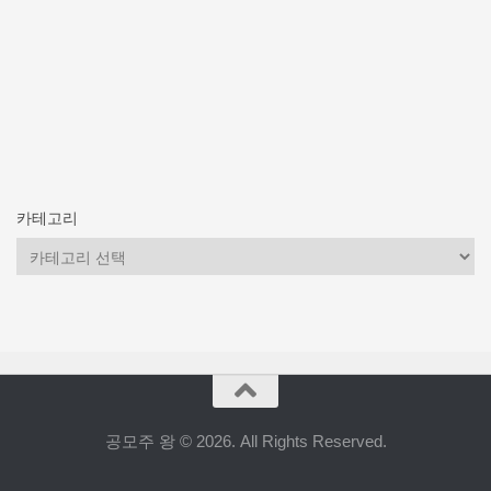
카테고리
카
테
고
리
공모주 왕 © 2026. All Rights Reserved.