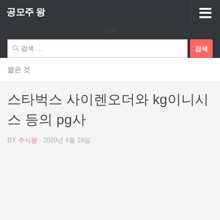
공모주 왕
Skip to content
검색
검
색:
짧은 것
스타벅스 사이렌오더와 kg이니시
스 등의 pg사
BY
주식왕
·
2020년 4월 19일