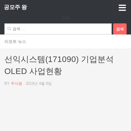
공모주 왕
Skip to content
검색
검
색:
리포트 뉴스
선익시스템(171090) 기업분석
OLED 사업현황
BY
주식왕
·
2019년 4월 8일