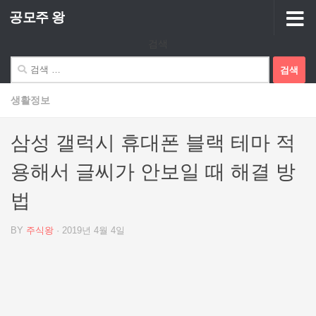
공모주 왕
Skip to content
검색
검
색:
생활정보
삼성 갤럭시 휴대폰 블랙 테마 적
용해서 글씨가 안보일 때 해결 방
법
BY
주식왕
·
2019년 4월 4일