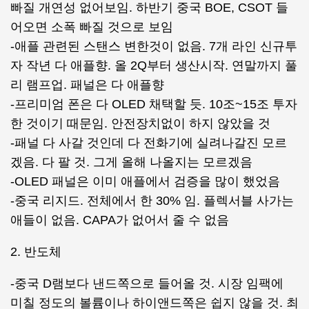
빠질 개연성 없어보임. 하반기 중국 BOE, CSOT 들
어오면 소폭 빠질 것으로 보임
-애플 관련된 스탠스 변한것이 없음. 7개 라인 신규투
자 작년 다 애플향. 올 2Q부터 생산시작. 연말까지 풀
리 램프업. 패널은 다 애플향
-프리미엄 폰은 다 OLED 채택할 듯. 10조~15조 투자
한 것이기 때문임. 안전장치없이 하지 않았을 것
-패널 다 사갈 것인데 다 전화기에 실려나갈진 모르
겠음. 다 팔 것. 그게 올해 나올지는 모르겠음
-OLED 패널은 이미 애플에서 검증을 많이 했었음
-중국 리지드. 전체에서 한 30% 임. 플렉서블 사가는
애들이 없음. CAPA가 없어서 줄 수 없음
2. 반도체
-중국 D램보다 낸드쪽으로 들어올 것. 시장 임팩에
미칠 정도의 볼륨이나 하이앤드쪽은 쉽지 않을 것. 최