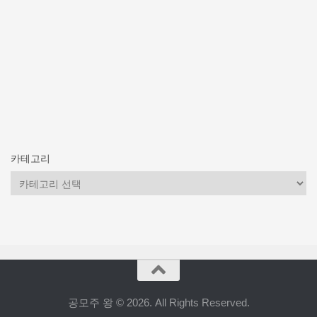
카테고리
카
테
고
리
공모주 왕 © 2026. All Rights Reserved.