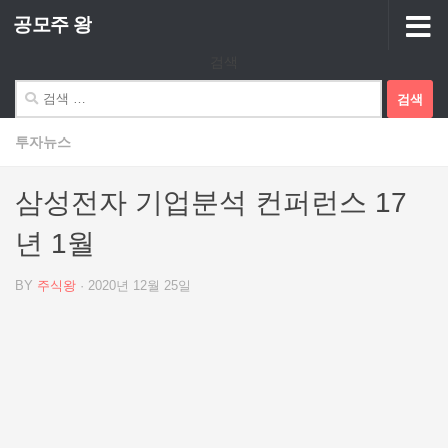
공모주 왕
Skip to content
검색
검
색:
투자뉴스
삼성전자 기업분석 컨퍼런스 17
년 1월
BY
주식왕
·
2020년 12월 25일