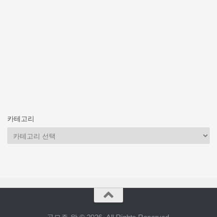
카테고리
카
테
고
리