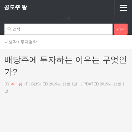
공모주 왕
Skip to content
검색
검
색:
내생각
/
투자철학
배당주에 투자하는 이유는 무엇인
가?
BY
주식왕
· PUBLISHED
2019년 11월 1일
· UPDATED
2019년 11월 1
일